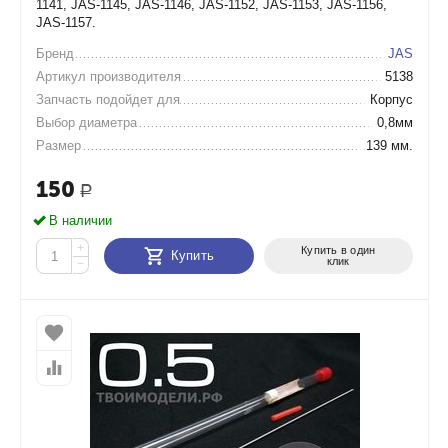
1141, JAS-1145, JAS-1146, JAS-1152, JAS-1153, JAS-1156,
JAS-1157.
Бренд
JAS
Артикул производителя
5138
Запчасть подойдет для
Корпус
Выбор диаметра
0,8мм
Размер
139 мм.
150
Р
В наличии
+
Купить в один
Купить
клик
−