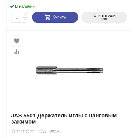
В наличии
+
Купить в один
Купить
клик
−
JAS 5501 Держатель иглы с цанговым
зажимом
КОД:
TM02325