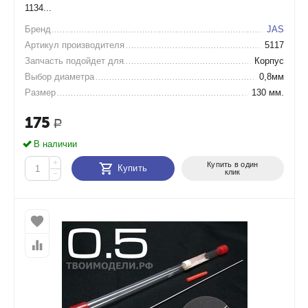
1134...
Бренд
JAS
Артикул производителя
5117
Запчасть подойдет для
Корпус
Выбор диаметра
0,8мм
Размер
130 мм.
175
Р
В наличии
+
Купить в один
Купить
клик
−