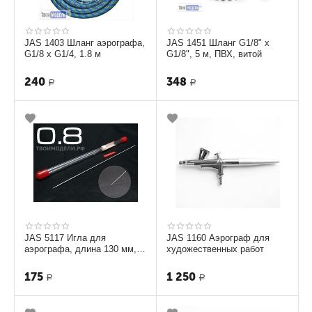
JAS 1403 Шланг аэрографа,
JAS 1451 Шланг G1/8" х
G1/8 х G1/4, 1.8 м
G1/8", 5 м, ПВХ, витой
240
348
Р
Р
JAS 5117 Игла для
JAS 1160 Аэрограф для
аэрографа, длина 130 мм,
художественных работ
0,8 мм
175
1 250
Р
Р