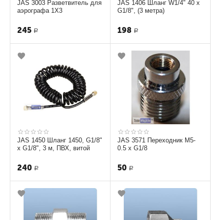
JAS 3003 Разветвитель для
JAS 1406 Шланг W1/4" 40 х
аэрографа 1Х3
G1/8", (3 метра)
245
198
Р
Р
JAS 1450 Шланг 1450, G1/8"
JAS 3571 Переходник М5-
х G1/8", 3 м, ПВХ, витой
0.5 х G1/8
240
50
Р
Р