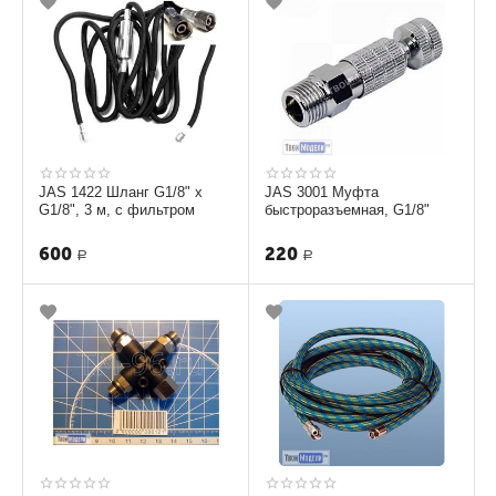
JAS 1422 Шланг G1/8" х
JAS 3001 Муфта
G1/8", 3 м, с фильтром
быстроразъемная, G1/8"
600
220
Р
Р