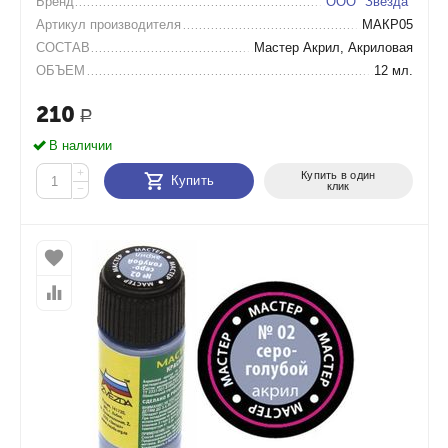
Бренд
ООО "Звезда"
Артикул производителя
МАКР05
СОСТАВ
Мастер Акрил, Акриловая
ОБЪЕМ
12 мл.
210
Р
В наличии
+
Купить в один
Купить
клик
−