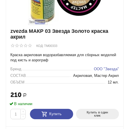
zvezda МАКР 03 Звезда Золото краска
акрил
КОД:
TM00333
Краска акриловая водоразбавляемая для сборных моделей
под кисть и аэрограф
Бренд
ООО "Звезда"
СОСТАВ
Акриловая, Мастер Акрил
ОБЪЕМ
12 мл.
210
Р
В наличии
+
Купить в один
Купить
клик
−