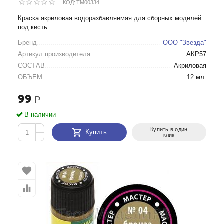
КОД:
TM00334
Краска акриловая водоразбавляемая для сборных моделей
под кисть
Бренд
ООО "Звезда"
Артикул производителя
АКР57
СОСТАВ
Акриловая
ОБЪЕМ
12 мл.
99
Р
В наличии
+
Купить в один
Купить
клик
−