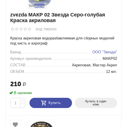
zvezda МАКР 02 Звезда Серо-голубая
Краска акриловая
КОД:
TM00343
Краска акриловая водоразбавляемая для сборных моделей
под кисть и аэрограф
Бренд
ООО "Звезда"
Артикул производителя
МАКР02
СОСТАВ
Акриловая, Мастер Акрил
ОБЪЕМ
12 мл.
210
Р
В наличии
+
Купить в один
Купить
клик
−