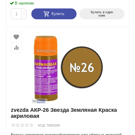
В наличии
+
Купить в один
Купить
клик
−
zvezda АКР-26 Звезда Земляная Краска
акриловая
КОД:
TM00280
Краска акриловая водоразбавляемая для сборных моделей