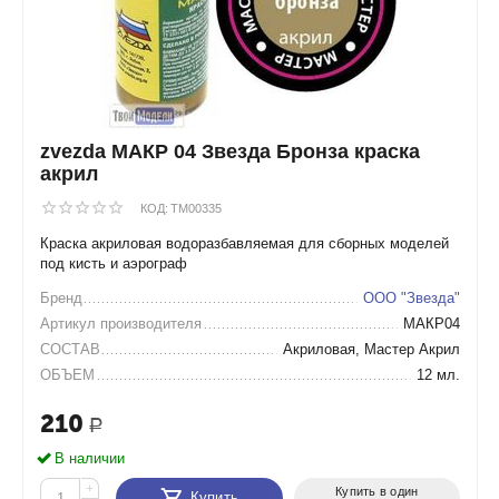
zvezda МАКР 04 Звезда Бронза краска
акрил
КОД:
TM00335
Краска акриловая водоразбавляемая для сборных моделей
под кисть и аэрограф
Бренд
ООО "Звезда"
Артикул производителя
МАКР04
СОСТАВ
Акриловая, Мастер Акрил
ОБЪЕМ
12 мл.
210
Р
В наличии
+
Купить в один
Купить