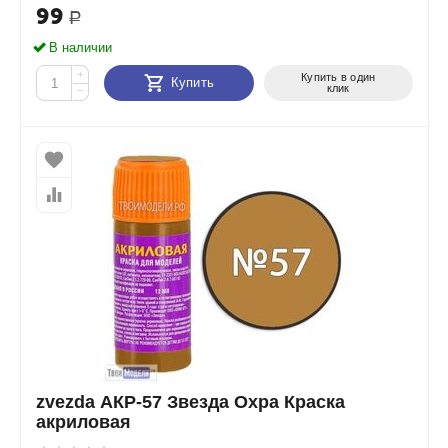
99
Р
В наличии
+
Купить в один
Купить
клик
−
zvezda АКР-57 Звезда Охра Краска
акриловая