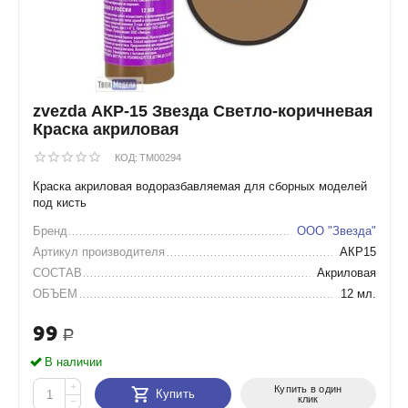
zvezda АКР-15 Звезда Cветло-коричневая
Краска акриловая
КОД:
TM00294
Краска акриловая водоразбавляемая для сборных моделей
под кисть
Бренд
ООО "Звезда"
Артикул производителя
АКР15
СОСТАВ
Акриловая
ОБЪЕМ
12 мл.
99
Р
В наличии
+
Купить в один
Купить
клик
−