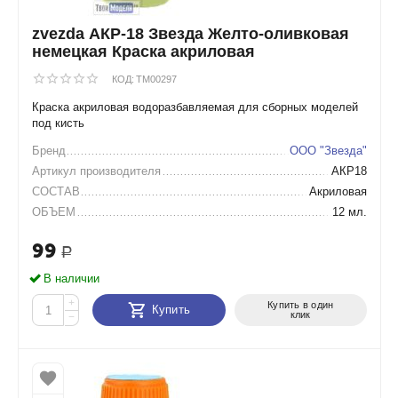
zvezda АКР-18 Звезда Желто-оливковая
немецкая Краска акриловая
КОД:
TM00297
Краска акриловая водоразбавляемая для сборных моделей
под кисть
Бренд
ООО "Звезда"
Артикул производителя
АКР18
СОСТАВ
Акриловая
ОБЪЕМ
12 мл.
99
Р
В наличии
+
Купить в один
Купить
клик
−