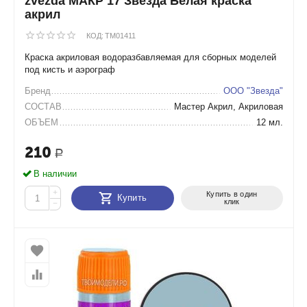
zvezda МАКР 17 Звезда Белая краска
акрил
КОД:
TM01411
Краска акриловая водоразбавляемая для сборных моделей
под кисть и аэрограф
Бренд
ООО "Звезда"
СОСТАВ
Мастер Акрил, Акриловая
ОБЪЕМ
12 мл.
210
Р
В наличии
+
Купить в один
Купить
клик
−