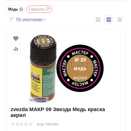
Медь
Сбросить
По умолчанию
zvezda МАКР 09 Звезда Медь краска
акрил
КОД:
TM01392