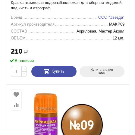
Краска акриловая водоразбавляемая для сборных моделей
под кисть и аэрограф
Бренд
ООО "Звезда"
Артикул производителя
МАКР09
СОСТАВ
Акриловая, Мастер Акрил
ОБЪЕМ
12 мл.
210
Р
В наличии
+
Купить в один
Купить
клик
−