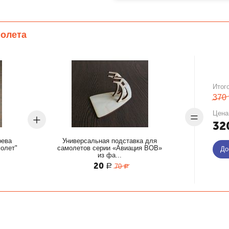
молета
Итог
370
=
Цена
+
32
рева
Универсальная подставка для
олет"
самолетов серии «Авиация ВОВ»
До
из фа...
20
70
Р
Р