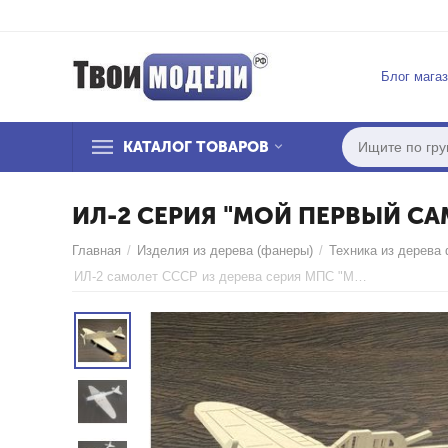
Блог мага
КАТАЛОГ ТОВАРОВ
ИЛ-2 СЕРИЯ "МОЙ ПЕРВЫЙ СА
Главная
/
Изделия из дерева (фанеры)
/
Техника из дерева
ИЛ-2 самолет СССР из дерева серия МПС "Мой первый самолет" 3DLV-10291