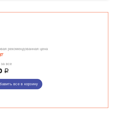
овая рекомендованная цена
Р
 за все
0
Р
бавить все в корзину