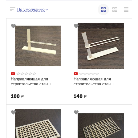
По умолчанию
Направляющая для
Направляющая для
строительства стен +
строительства стен +
стойка+держатель [Дерево]
стойка+держатель [Дерево]
ТМ-10219
ТМ-19-9488
100
140
Р
Р