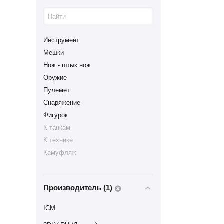
Инструмент
Мешки
Нож - штык нож
Оружие
Пулемет
Снаряжение
Фигурок
К танкам
К технике
Камуфляж
Палатка
Траки
Производитель (1)
ICM