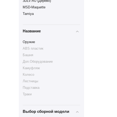
3DLV.RU (Дерево)
MSD-Maquette
Tamiya
Название
Оружие
ABS пластик
Башня
Доп.Оборудование
Камуфляж
Колесо
Лестницы
Подставка
Траки
Выбор сборной модели