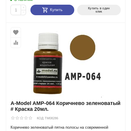
+
Купить в один
Купить
клик
−
A-Model AMP-064 Коричнево зеленоватый
# Краска 20мл.
КОД:
TM08286
Коричнево зеленоватый пятна полосы на современной