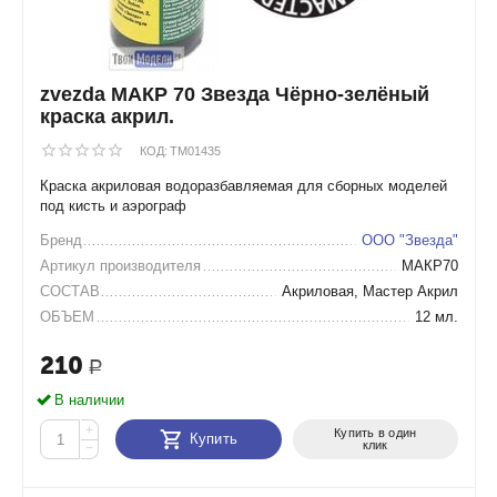
zvezda МАКР 70 Звезда Чёрно-зелёный
краска акрил.
КОД:
TM01435
Краска акриловая водоразбавляемая для сборных моделей
под кисть и аэрограф
Бренд
ООО "Звезда"
Артикул производителя
МАКР70
СОСТАВ
Акриловая, Мастер Акрил
ОБЪЕМ
12 мл.
210
Р
В наличии
+
Купить в один
Купить
клик
−