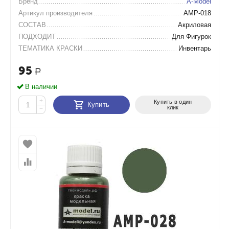
Бренд
A-Model
Артикул производителя
AMP-018
СОСТАВ
Акриловая
ПОДХОДИТ
Для Фигурок
ТЕМАТИКА КРАСКИ
Инвентарь
95
Р
В наличии
+
Купить в один
Купить
клик
−