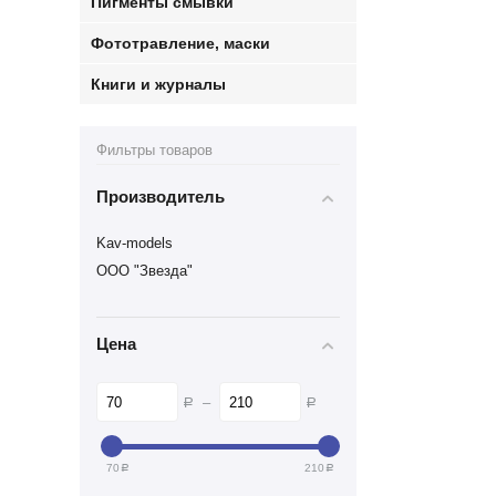
Пигменты смывки
Фототравление, маски
Книги и журналы
Фильтры товаров
Производитель
Kav-models
ООО "Звезда"
Цена
–
Р
Р
70
210
Р
Р