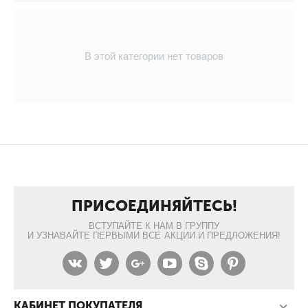
В этой категории нет товаров
ПРИСОЕДИНЯЙТЕСЬ!
ВСТУПАЙТЕ К НАМ В ГРУППУ
И УЗНАВАЙТЕ ПЕРВЫМИ ВСЕ АКЦИИ И ПРЕДЛОЖЕНИЯ!
КАБИНЕТ ПОКУПАТЕЛЯ