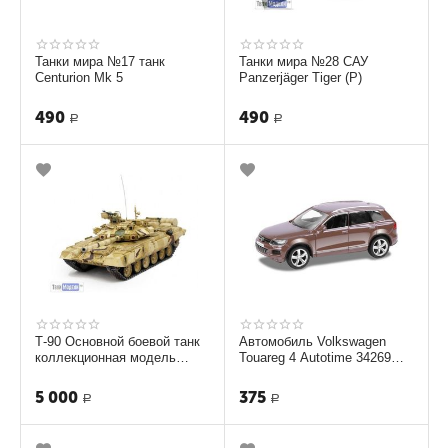
Танки мира №17 танк
Танки мира №28 САУ
Centurion Mk 5
Panzerjäger Tiger (P)
490
490
Р
Р
Т-90 Основной боевой танк
Автомобиль Volkswagen
коллекционная модель
Touareg 4 Autotime 34269
ТМ-3744
1:36
5 000
375
Р
Р