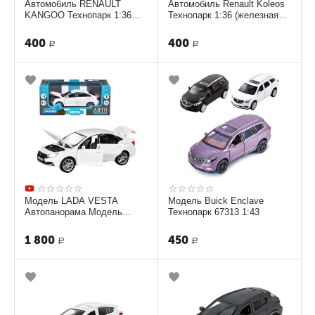
Автомобиль RENAULT
Автомобиль Renault Koleos
KANGOO Технопарк 1:36
Технопарк 1:36 (железная
(железная модель) черная
модель)
400
400
Р
Р
Модель LADA VESTA
Модель Buick Enclave
Автопанорама Модель
Технопарк 67313 1:43
1251124JB 1:24
1 800
450
Р
Р