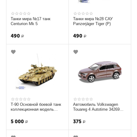
Танки мира №17 танк
Танки мира №28 САУ
Centurion Mk 5
Panzerjäger Tiger (P)
490
490
Р
Р
Т-90 Основной боевой танк
Автомобиль Volkswagen
коллекционная модель
Touareg 4 Autotime 34269
ТМ-3744
1:36
5 000
375
Р
Р