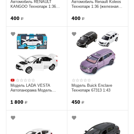
Автомобиль RENAULT
Автомобиль Renault Koleos
KANGOO Технопарк 1:36
Технопарк 1:36 (железная
(железная модель) черная
модель)
400
400
Р
Р
Модель LADA VESTA
Модель Buick Enclave
Автопанорама Модель
Технопарк 67313 1:43
1251124JB 1:24
1 800
450
Р
Р