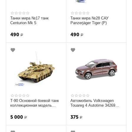
Танки мира №17 танк
Танки мира №28 САУ
Centurion Mk 5
Panzerjäger Tiger (P)
490
490
Р
Р
Т-90 Основной боевой танк
Автомобиль Volkswagen
коллекционная модель
Touareg 4 Autotime 34269
ТМ-3744
1:36
5 000
375
Р
Р