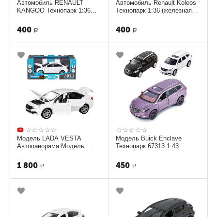
Автомобиль RENAULT
Автомобиль Renault Koleos
KANGOO Технопарк 1:36
Технопарк 1:36 (железная
(железная модель) черная
модель)
400
400
Р
Р
Модель LADA VESTA
Модель Buick Enclave
Автопанорама Модель
Технопарк 67313 1:43
1251124JB 1:24
1 800
450
Р
Р