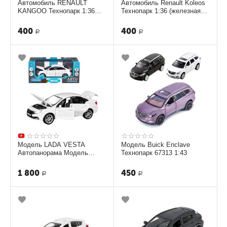
Автомобиль RENAULT
Автомобиль Renault Koleos
KANGOO Технопарк 1:36
Технопарк 1:36 (железная
(железная модель) черная
модель)
400
400
Р
Р
Модель LADA VESTA
Модель Buick Enclave
Автопанорама Модель
Технопарк 67313 1:43
1251124JB 1:24
1 800
450
Р
Р