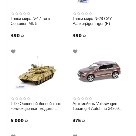
Танки мира №17 танк
Танки мира №28 САУ
Centurion Mk 5
Panzerjäger Tiger (P)
490
490
Р
Р
Т-90 Основной боевой танк
Автомобиль Volkswagen
коллекционная модель
Touareg 4 Autotime 34269
ТМ-3744
1:36
5 000
375
Р
Р