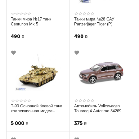
Танки мира №17 танк
Танки мира №28 САУ
Centurion Mk 5
Panzerjäger Tiger (P)
490
490
Р
Р
Т-90 Основной боевой танк
Автомобиль Volkswagen
коллекционная модель
Touareg 4 Autotime 34269
ТМ-3744
1:36
5 000
375
Р
Р