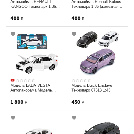
Автомобиль RENAULT
Автомобиль Renault Koleos
KANGOO Технопарк 1:36
Технопарк 1:36 (железная
(железная модель) черная
модель)
400
400
Р
Р
Модель LADA VESTA
Модель Buick Enclave
Автопанорама Модель
Технопарк 67313 1:43
1251124JB 1:24
1 800
450
Р
Р