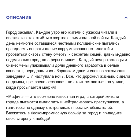
ОПИСАНИЕ
Город засыпал. Каждое утро его жители с ужасом читали в
свежих газетах отчёты о жертвах криминальной войны. Каждый
день немногие оставшиеся честными полицейские пытались
преодолеть сопротивление коррумпированных властей и
прорваться сквозь стену омерты к секретам семей, давным-давно
поделивших город на сферы влияния. Каждый вечер торговцы и
бизнесмены упаковывали долю дневного заработка в белые
конверты, передавали их сборщикам дани и спешно закрывали
заведения… И наступала ночь. Все, кто дорожил жизнью, сидели
по домам, прекрасно осознавая: не стоит оставаться на улице,
когда просыпается мафия!
«Мафия» — это всемирно известная игра, в которой жители
города пытаются вычислить и нейтрализовать преступников, а
гангстеры по одному отстреливают простых обывателей.
Ввяжитесь в бескомпромиссную борьбу за город и приведите
свою сторону к победе!