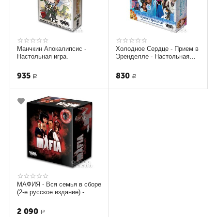
Манчкин Апокалипсис -
Холодное Сердце - Прием в
Настольная игра.
Эренделле - Настольная
игра.
935
830
Р
Р
МАФИЯ - Вся семья в сборе
(2-е русское издание) -
Настольная игра.
2 090
Р