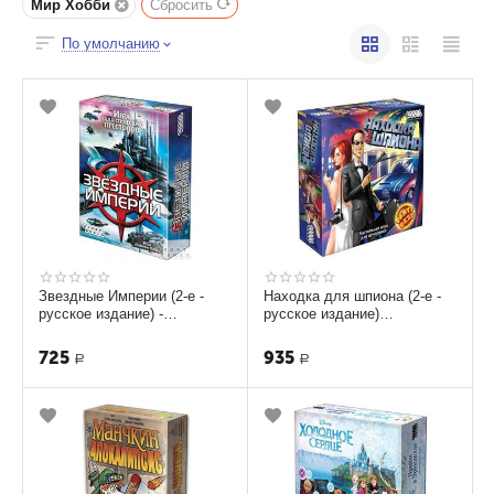
Мир Хобби
Сбросить
По умолчанию
Звездные Империи (2-е -
Находка для шпиона (2-е -
русское издание) -
русское издание)
Настольная игра.
Настольная игра.
725
935
Р
Р