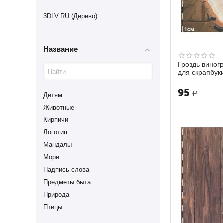
3DLV.RU (Дерево)
Название
Гроздь виногр
для скрапбук
95
Р
Детям
Животные
Кирпичи
Логотип
Мандалы
Море
Надпись слова
Предметы быта
Природа
Птицы
Рамка