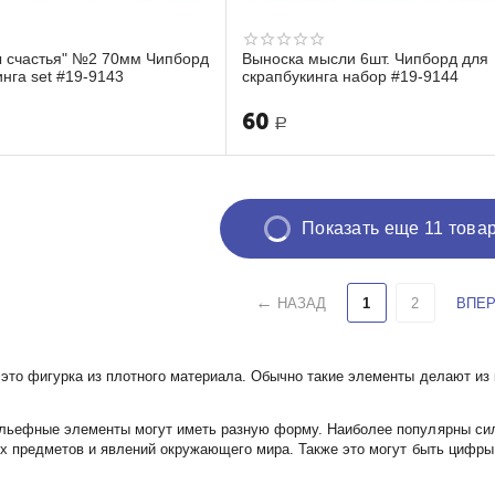
 счастья" №2 70мм Чипборд
Выноска мысли 6шт. Чипборд для
инга set #19-9143
скрапбукинга набор #19-9144
60
Р
Показать еще 11 това
НАЗАД
1
2
ВПЕ
>это фигурка из плотного материала. Обычно такие элементы делают из 
льефные элементы могут иметь разную форму. Наиболее популярны силу
их предметов и явлений окружающего мира. Также это могут быть цифры