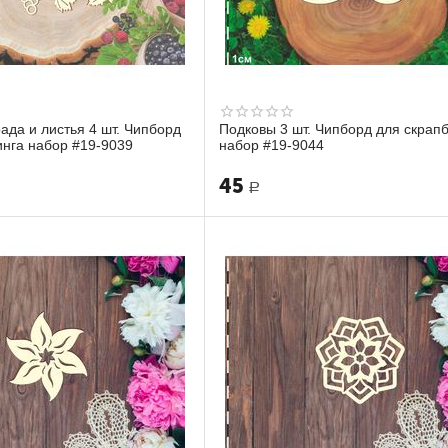
ада и листья 4 шт. Чипборд
Подковы 3 шт. Чипборд для скрап
инга набор #19-9039
набор #19-9044
45
Р