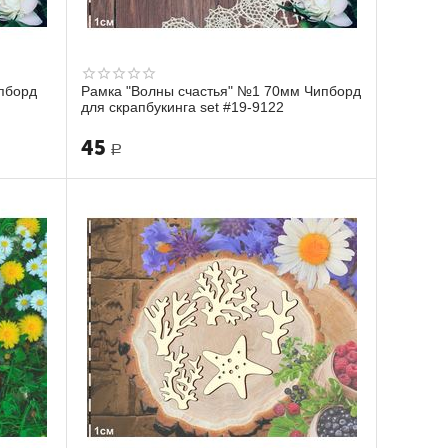
пборд
Рамка "Волны счастья" №1 70мм Чипборд
для скрапбукинга set #19-9122
45
Р