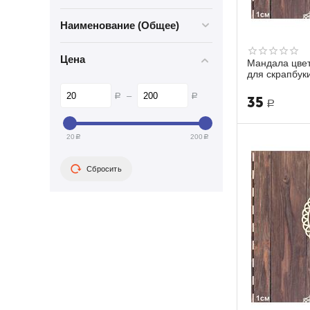
Растения
Наименование (Общее)
Слова
Фигуры
Цена
Мандала цве
Фрукты, ягоды, овощи
для скрапбук
Цветы
–
Р
Р
Шестерни
35
Р
Школа
20
200
Р
Р
Сбросить