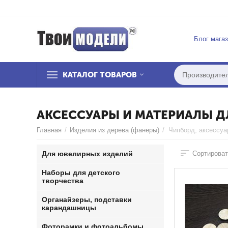
Блог мага
КАТАЛОГ ТОВАРОВ
АКСЕССУАРЫ И МАТЕРИАЛЫ Д
Главная
/
Изделия из дерева (фанеры)
/
Чипборд, аксессуа
Для ювелирных изделий
Сортироват
Наборы для детского
творчества
Органайзеры, подставки
карандашницы
Фоторамки и фотоальбомы