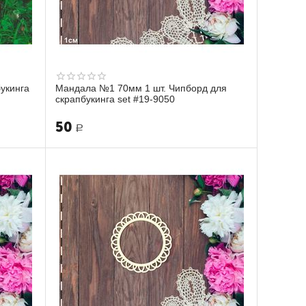
букинга
Мандала №1 70мм 1 шт. Чипборд для
скрапбукинга set #19-9050
50
Р