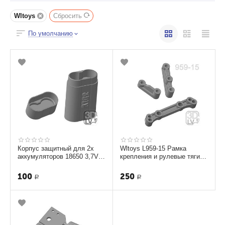
Wltoys
Сбросить
По умолчанию
Корпус защитный для 2х
Wltoys L959-15 Рамка
аккумуляторов 18650 3,7V
крепления и рулевые тяги
3D модель
3D STL
100
250
Р
Р