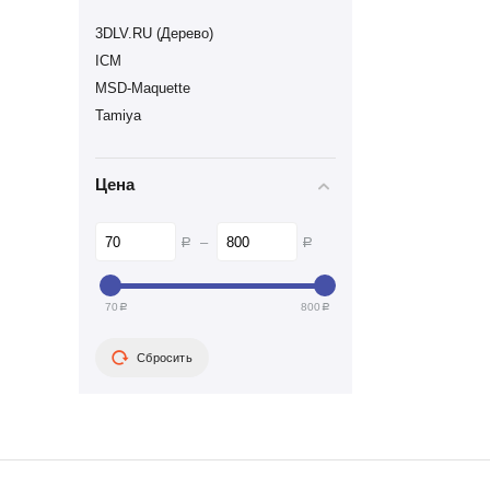
3DLV.RU (Дерево)
ICM
MSD-Maquette
Tamiya
Цена
–
Р
Р
70
800
Р
Р
Сбросить