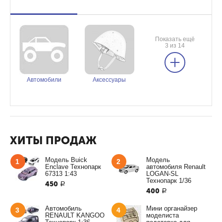
Показать ещё
3 из 14
Автомобили
Аксессуары
ХИТЫ ПРОДАЖ
Модель Buick
Модель
1
2
Enclave Технопарк
автомобиля Renault
67313 1:43
LOGAN-SL
Технопарк 1/36
450
Р
400
Р
Автомобиль
Мини органайзер
3
4
RENAULT KANGOO
моделиста