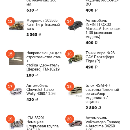
баллончиках 100
модель) ACCORD-
мл.
BU
630
400
Р
Р
Моделист 303565
Автомобиль
13
14
Кинг Тигр Тяжелый
INFINITI QX30
танк
Матовый Технопарк
1:36 (железная
2 363
Р
модель)
400
Р
Направляющая для
Танки мира №28
15
16
строительства стен
САУ Panzerjäger
+
Tiger (P)
стойка+держатель
490
Р
[Дерево] ТМ-10219
100
Р
Автомобиль
Блок RSM-4-7
17
18
Chevrolet Tahoe
системы "Блочный
Welly 43607 1:36
органайзер
моделиста 7
420
Р
ящиков
2 800
Р
ICM 35291
Автомобиль
19
20
Немецкая
Volkswagen Touareg
штурмовая группа
4 Autotime 34269