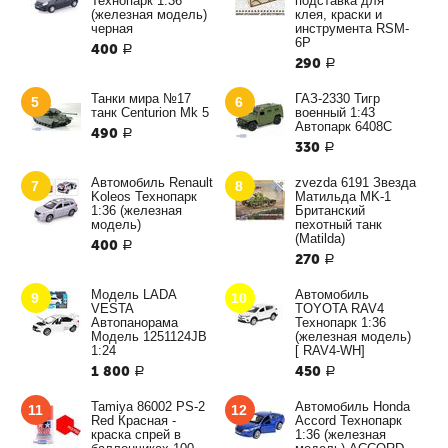
Технопарк 1:36
подставка для
(железная модель)
клея, краски и
черная
инструмента RSM-
6P
400
Р
290
Р
Танки мира №17
ГАЗ-2330 Тигр
5
6
танк Centurion Mk 5
военный 1:43
Автопарк 6408С
490
Р
330
Р
Автомобиль Renault
zvezda 6191 Звезда
7
8
Koleos Технопарк
Матильда MK-1
1:36 (железная
Британский
модель)
пехотный танк
(Matilda)
400
Р
270
Р
Модель LADA
Автомобиль
9
10
VESTA
TOYOTA RAV4
Автопанорама
Технопарк 1:36
Модель 1251124JB
(железная модель)
1:24
[ RAV4-WH]
1 800
450
Р
Р
Tamiya 86002 PS-2
Автомобиль Honda
11
12
Red Красная -
Accord Технопарк
краска спрей в
1:36 (железная