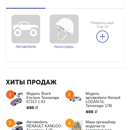
Показать ещё
3 из 14
Автомобили
Аксессуары
ХИТЫ ПРОДАЖ
Модель Buick
Модель
1
2
Enclave Технопарк
автомобиля Renault
67313 1:43
LOGAN-SL
Технопарк 1/36
450
Р
400
Р
Автомобиль
Мини органайзер
3
4
RENAULT KANGOO
моделиста