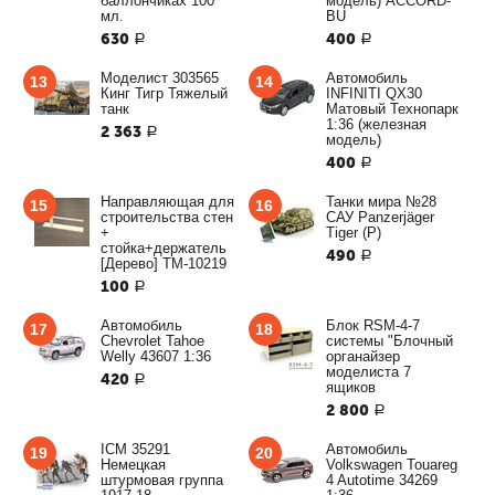
баллончиках 100
модель) ACCORD-
мл.
BU
630
400
Р
Р
Моделист 303565
Автомобиль
13
14
Кинг Тигр Тяжелый
INFINITI QX30
танк
Матовый Технопарк
1:36 (железная
2 363
Р
модель)
400
Р
Направляющая для
Танки мира №28
15
16
строительства стен
САУ Panzerjäger
+
Tiger (P)
стойка+держатель
490
Р
[Дерево] ТМ-10219
100
Р
Автомобиль
Блок RSM-4-7
17
18
Chevrolet Tahoe
системы "Блочный
Welly 43607 1:36
органайзер
моделиста 7
420
Р
ящиков
2 800
Р
ICM 35291
Автомобиль
19
20
Немецкая
Volkswagen Touareg
штурмовая группа
4 Autotime 34269