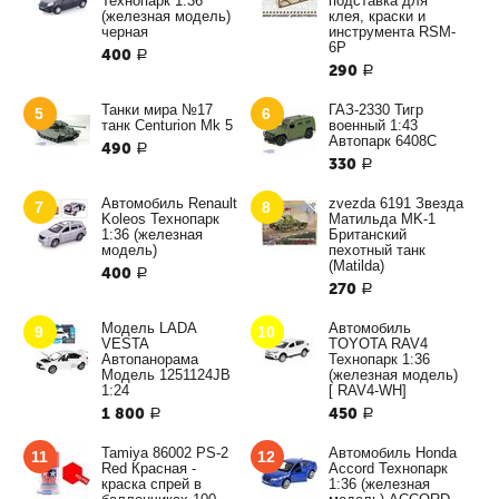
Технопарк 1:36
подставка для
(железная модель)
клея, краски и
черная
инструмента RSM-
6P
400
Р
290
Р
Танки мира №17
ГАЗ-2330 Тигр
5
6
танк Centurion Mk 5
военный 1:43
Автопарк 6408С
490
Р
330
Р
Автомобиль Renault
zvezda 6191 Звезда
7
8
Koleos Технопарк
Матильда MK-1
1:36 (железная
Британский
модель)
пехотный танк
(Matilda)
400
Р
270
Р
Модель LADA
Автомобиль
9
10
VESTA
TOYOTA RAV4
Автопанорама
Технопарк 1:36
Модель 1251124JB
(железная модель)
1:24
[ RAV4-WH]
1 800
450
Р
Р
Tamiya 86002 PS-2
Автомобиль Honda
11
12
Red Красная -
Accord Технопарк
краска спрей в
1:36 (железная